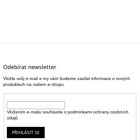
Z
á
p
a
Odebírat newsletter
t
Vložte svůj e-mail a my vám budeme zasílat informace o nových
í
produktech na našem e-shopu.
E-mail
Vložením e-mailu souhlasíte s
podmínkami ochrany osobních
údajů
PŘIHLÁSIT SE