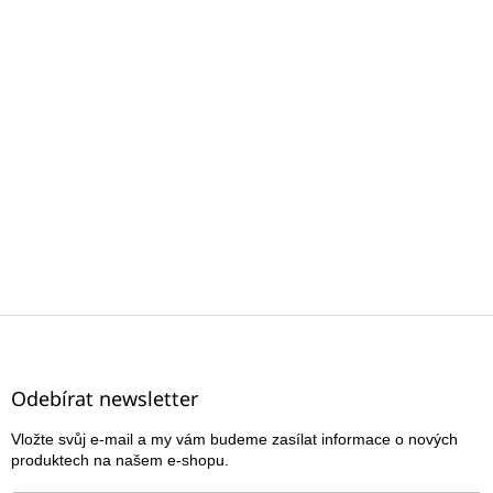
Z
á
p
a
Odebírat newsletter
t
Vložte svůj e-mail a my vám budeme zasílat informace o nových
í
produktech na našem e-shopu.