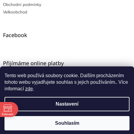
Obchodní podmínky
Velkoobchod
Facebook
Přijímáme online platby
Tento web používá soubory cookie. Dalším procházením
tohoto webu vyjadřujete souhlas s jejich používáním.. Více
informací
zde
.
Nastavení
Vytvořil Shoptet
ě
Máte-li u nás VO registraci, zadejte e-mail ze starého e-
Zobrazit
shopu a aktivujte přístup přes funkci "zapomenuté
Copyright 2026
INNA-KT
. Všechna práva vyhrazena.
Souhlasím
:00
heslo".
:00