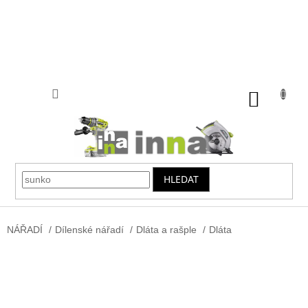
Přejít
na
obsah
NÁKUP
KOŠÍK
HLEDAT
NÁŘADÍ
/
Dílenské nářadí
/
Dláta a rašple
/
Dláta