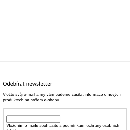
Z
á
p
a
Odebírat newsletter
t
Vložte svůj e-mail a my vám budeme zasílat informace o nových
í
produktech na našem e-shopu.
E-mail
Vložením e-mailu souhlasíte s
podmínkami ochrany osobních