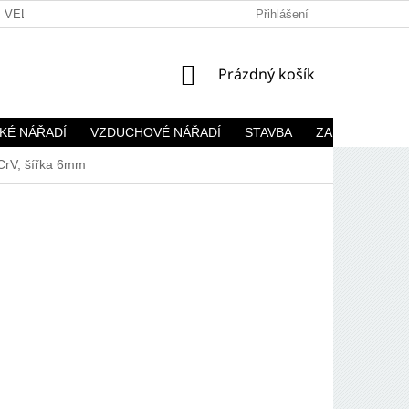
VELKOOBCHOD
Přihlášení
NÁKUPNÍ
Prázdný košík
KOŠÍK
KÉ NÁŘADÍ
VZDUCHOVÉ NÁŘADÍ
STAVBA
ZAHRADA
 CrV, šířka 6mm