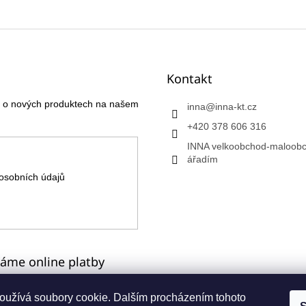
Kontakt
ce o nových produktech na našem
inna
@
inna-kt.cz
+420 378 606 316
INNA velkoobchod-maloobc
ářadím
osobních údajů
máme online platby
oužívá soubory cookie. Dalším procházením tohoto