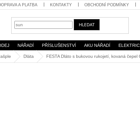
DOPRAVA A PLATBA
KONTAKTY
OBCHODNÍ PODMÍNKY
HLEDAT
ODEJ
NÁŘADÍ
PŘÍSLUŠENSTVÍ
AKU NÁŘADÍ
ELEKTRIC
rašple
Dláta
FESTA Dláto s bukovou rukojetí, kovaná čepel