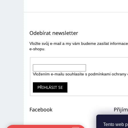
Z
á
p
Odebírat newsletter
a
t
Vložte svůj e-mail a my vám budeme zasílat informa
í
e-shopu.
E-mail
Vložením e-mailu souhlasíte s
podmínkami ochrany 
PŘIHLÁSIT SE
Facebook
Přijí
Tento web p