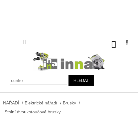
Přejít
na
obsah
NÁKUP
KOŠÍK
HLEDAT
NÁŘADÍ
/
Elektrické nářadí
/
Brusky
/
Stolní dvoukotoučové brusky