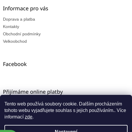
Informace pro vás
Doprava a platba
Kontakty
Obchodní podmínky
Velkoobchod
Facebook
Přijímáme online platby
Tento web používá soubory cookie. Dalším procházením
tohoto webu vyjadřujete souhlas s jejich používáním.. Více
informací
zde
.
Nastavení