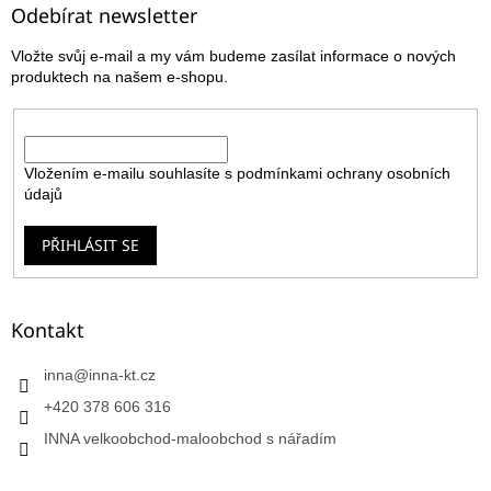
a
Odebírat newsletter
t
Vložte svůj e-mail a my vám budeme zasílat informace o nových
í
produktech na našem e-shopu.
E-mail
Vložením e-mailu souhlasíte s
podmínkami ochrany osobních
údajů
PŘIHLÁSIT SE
Kontakt
inna
@
inna-kt.cz
+420 378 606 316
INNA velkoobchod-maloobchod s nářadím