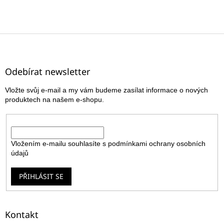
Z
á
p
a
Odebírat newsletter
t
Vložte svůj e-mail a my vám budeme zasílat informace o nových
í
produktech na našem e-shopu.
E-mail
Vložením e-mailu souhlasíte s
podmínkami ochrany osobních
údajů
PŘIHLÁSIT SE
Kontakt