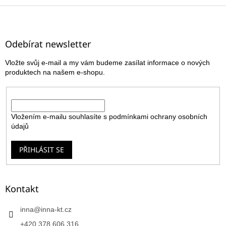
Z
á
p
a
Odebírat newsletter
t
Vložte svůj e-mail a my vám budeme zasílat informace o nových
í
produktech na našem e-shopu.
E-mail
Vložením e-mailu souhlasíte s
podmínkami ochrany osobních
údajů
PŘIHLÁSIT SE
Kontakt
inna
@
inna-kt.cz
+420 378 606 316