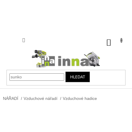
Přejít
na
obsah
NÁKUP
KOŠÍK
HLEDAT
NÁŘADÍ
/
Vzduchové nářadí
/
Vzduchové hadice