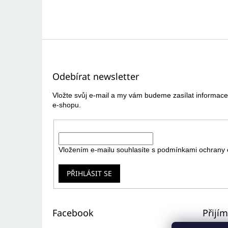
Z
á
p
Odebírat newsletter
a
t
Vložte svůj e-mail a my vám budeme zasílat informa
í
e-shopu.
E-mail
Vložením e-mailu souhlasíte s
podmínkami ochrany 
PŘIHLÁSIT SE
Facebook
Přijí