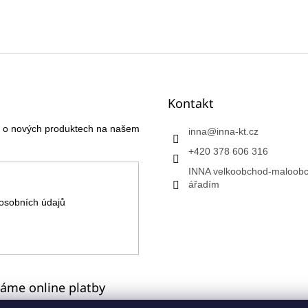
Kontakt
ce o nových produktech na našem
inna
@
inna-kt.cz
+420 378 606 316
INNA velkoobchod-maloobc
ářadím
osobních údajů
máme online platby