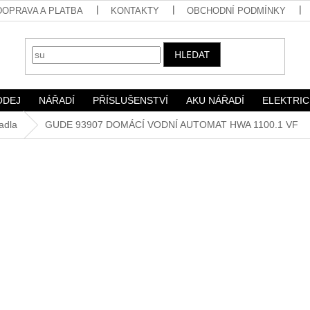
DOPRAVA A PLATBA
KONTAKTY
OBCHODNÍ PODMÍNKY
HLEDAT
ODEJ
NÁŘADÍ
PŘÍSLUŠENSTVÍ
AKU NÁŘADÍ
ELEKTRIC
adla
GUDE 93907 DOMÁCÍ VODNÍ AUTOMAT HWA 1100.1 VF