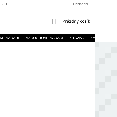
VELKOOBCHOD
Přihlášení
NÁKUPNÍ
Prázdný košík
KOŠÍK
KÉ NÁŘADÍ
VZDUCHOVÉ NÁŘADÍ
STAVBA
ZAHRADA