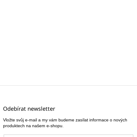
Z
á
p
a
Odebírat newsletter
t
Vložte svůj e-mail a my vám budeme zasílat informace o nových
í
produktech na našem e-shopu.