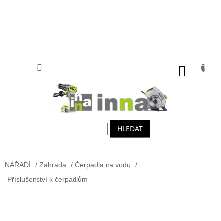
Přejít
na
obsah
NÁKUP
KOŠÍK
HLEDAT
NÁŘADÍ
/
Zahrada
/
Čerpadla na vodu
/
Příslušenství k čerpadlům