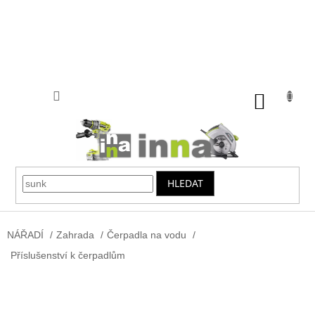
Přejít
na
obsah
NÁKUP
KOŠÍK
HLEDAT
NÁŘADÍ
/
Zahrada
/
Čerpadla na vodu
/
Příslušenství k čerpadlům