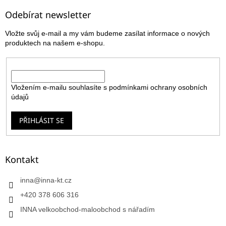
p
a
Odebírat newsletter
t
Vložte svůj e-mail a my vám budeme zasílat informace o nových
í
produktech na našem e-shopu.
E-mail
Vložením e-mailu souhlasíte s
podmínkami ochrany osobních
údajů
PŘIHLÁSIT SE
Kontakt
inna
@
inna-kt.cz
+420 378 606 316
INNA velkoobchod-maloobchod s nářadím