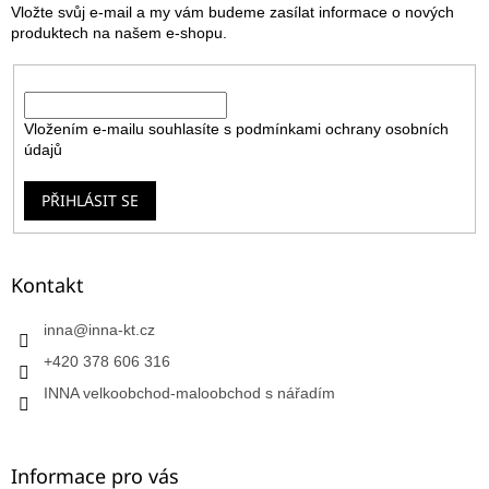
Vložte svůj e-mail a my vám budeme zasílat informace o nových
í
produktech na našem e-shopu.
E-mail
Vložením e-mailu souhlasíte s
podmínkami ochrany osobních
údajů
PŘIHLÁSIT SE
Kontakt
inna
@
inna-kt.cz
+420 378 606 316
INNA velkoobchod-maloobchod s nářadím
Informace pro vás