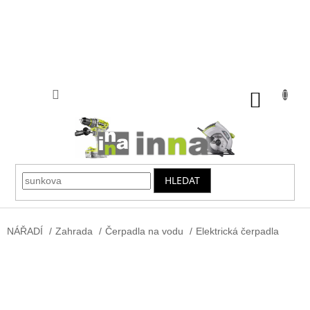
Přejít
na
obsah
NÁKUP
KOŠÍK
HLEDAT
NÁŘADÍ
/
Zahrada
/
Čerpadla na vodu
/
Elektrická čerpadla