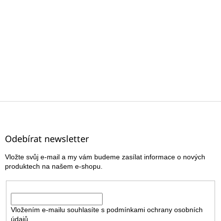
Z
á
p
a
Odebírat newsletter
t
Vložte svůj e-mail a my vám budeme zasílat informace o nových
í
produktech na našem e-shopu.
E-mail
Vložením e-mailu souhlasíte s
podmínkami ochrany osobních
údajů