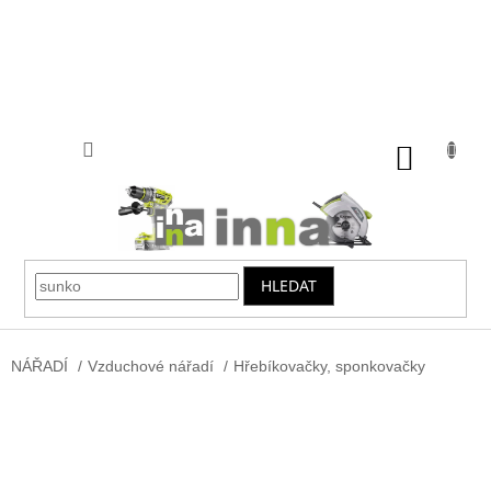
Přejít
na
obsah
NÁKUP
KOŠÍK
HLEDAT
NÁŘADÍ
/
Vzduchové nářadí
/
Hřebíkovačky, sponkovačky