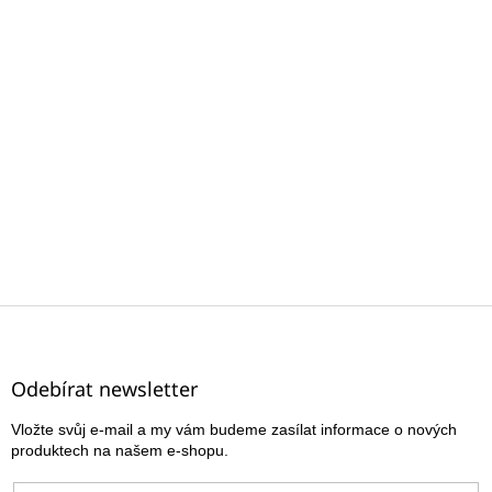
Z
á
p
a
Odebírat newsletter
t
Vložte svůj e-mail a my vám budeme zasílat informace o nových
í
produktech na našem e-shopu.