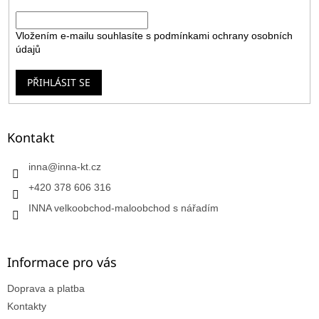
E-mail
Vložením e-mailu souhlasíte s
podmínkami ochrany osobních
údajů
PŘIHLÁSIT SE
Kontakt
inna
@
inna-kt.cz
+420 378 606 316
INNA velkoobchod-maloobchod s nářadím
Informace pro vás
Doprava a platba
Kontakty