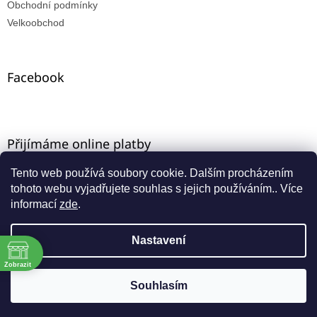
Obchodní podmínky
Velkoobchod
Facebook
Přijímáme online platby
Tento web používá soubory cookie. Dalším procházením
tohoto webu vyjadřujete souhlas s jejich používáním.. Více
informací
zde
.
Nastavení
Vytvořil Shoptet
ě
Máte-li u nás VO registraci, zadejte e-mail ze starého e-
Zobrazit
shopu a aktivujte přístup přes funkci "zapomenuté
Copyright 2026
INNA-KT
. Všechna práva vyhrazena.
Souhlasím
:00
heslo".
:00
:00