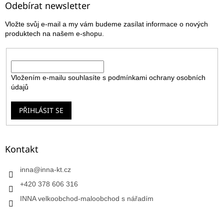
a
Odebírat newsletter
t
Vložte svůj e-mail a my vám budeme zasílat informace o nových
í
produktech na našem e-shopu.
E-mail
Vložením e-mailu souhlasíte s
podmínkami ochrany osobních
údajů
PŘIHLÁSIT SE
Kontakt
inna
@
inna-kt.cz
+420 378 606 316
INNA velkoobchod-maloobchod s nářadím