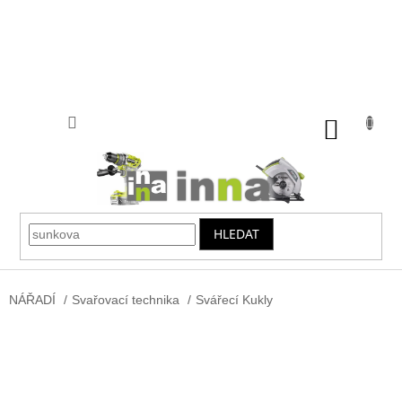
Přejít
na
obsah
NÁKUP
KOŠÍK
HLEDAT
NÁŘADÍ
/
Svařovací technika
/
Svářecí Kukly