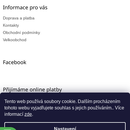
Informace pro vás
Doprava a platba
Kontakty
Obchodní podmínky
Velkoobchod
Facebook
Přijímáme online platby
Tento web používá soubory cookie. Dalším procházením
tohoto webu vyjadřujete souhlas s jejich používáním.. Více
informací
zde
.
Nastavení
Vytvořil Shoptet