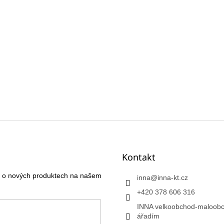
Kontakt
ce o nových produktech na našem
inna
@
inna-kt.cz
+420 378 606 316
INNA velkoobchod-maloobc
ářadím