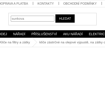
DOPRAVA A PLATBA
KONTAKTY
OBCHODNÍ PODMÍNKY
HLEDAT
ODEJ
NÁŘADÍ
PŘÍSLUŠENSTVÍ
AKU NÁŘADÍ
ELEKTRIC
Klíče na filtry a zátky
klíče zástrčné na olejové výpustě, na zátky 