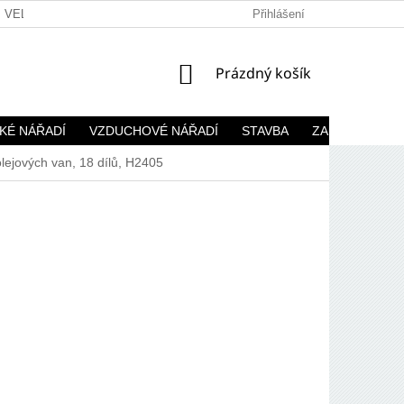
VELKOOBCHOD
Přihlášení
NÁKUPNÍ
Prázdný košík
KOŠÍK
KÉ NÁŘADÍ
VZDUCHOVÉ NÁŘADÍ
STAVBA
ZAHRADA
olejových van, 18 dílů, H2405