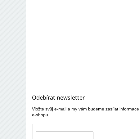
Z
á
p
Odebírat newsletter
a
t
Vložte svůj e-mail a my vám budeme zasílat informa
í
e-shopu.
E-mail