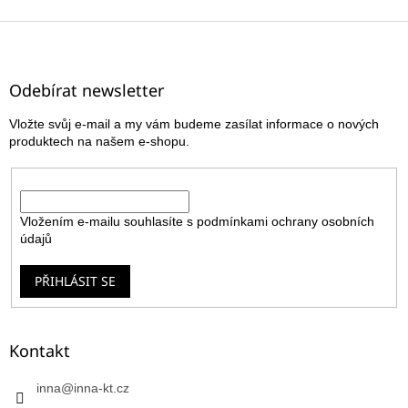
Z
á
p
a
Odebírat newsletter
t
Vložte svůj e-mail a my vám budeme zasílat informace o nových
í
produktech na našem e-shopu.
E-mail
Vložením e-mailu souhlasíte s
podmínkami ochrany osobních
údajů
PŘIHLÁSIT SE
Kontakt
inna
@
inna-kt.cz