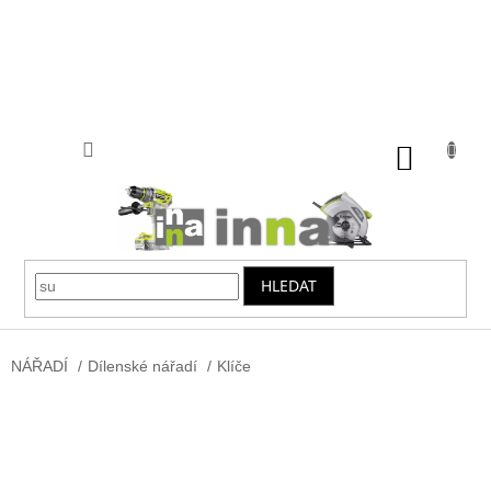
Přejít
na
obsah
NÁKUP
KOŠÍK
HLEDAT
NÁŘADÍ
/
Dílenské nářadí
/
Klíče