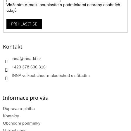
Vložením e-mailu souhlasíte s
podmínkami ochrany osobních
údajů
PŘIHLÁSIT SE
Kontakt
inna
@
inna-kt.cz
+420 378 606 316
INNA velkoobchod-maloobchod s nářadím
Informace pro vás
Doprava a platba
Kontakty
Obchodní podmínky
Velkoobchod