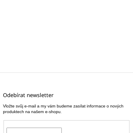
Z
á
p
a
Odebírat newsletter
t
Vložte svůj e-mail a my vám budeme zasílat informace o nových
í
produktech na našem e-shopu.
E-mail