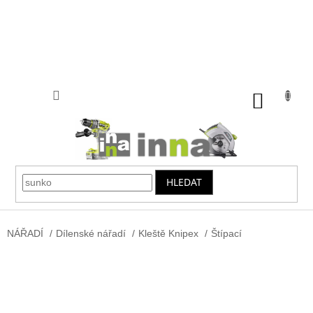
Přejít
na
obsah
NÁKUP
KOŠÍK
HLEDAT
NÁŘADÍ
/
Dílenské nářadí
/
Kleště Knipex
/
Štípací