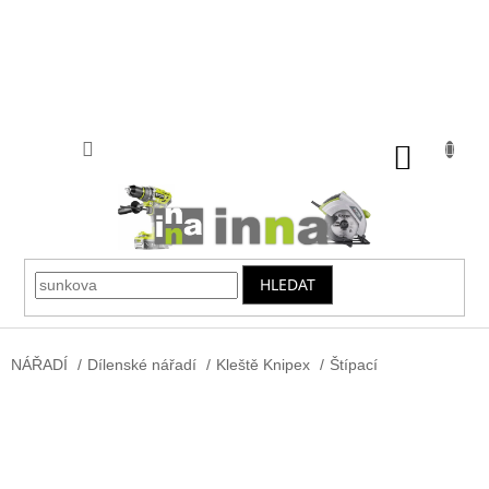
Přejít
na
obsah
NÁKUP
KOŠÍK
HLEDAT
NÁŘADÍ
/
Dílenské nářadí
/
Kleště Knipex
/
Štípací