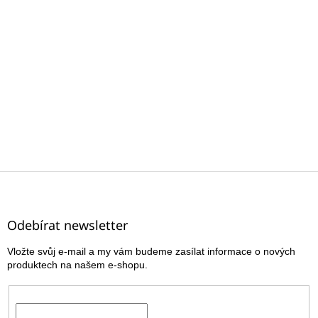
Z
á
p
a
Odebírat newsletter
t
Vložte svůj e-mail a my vám budeme zasílat informace o nových
í
produktech na našem e-shopu.
E-mail