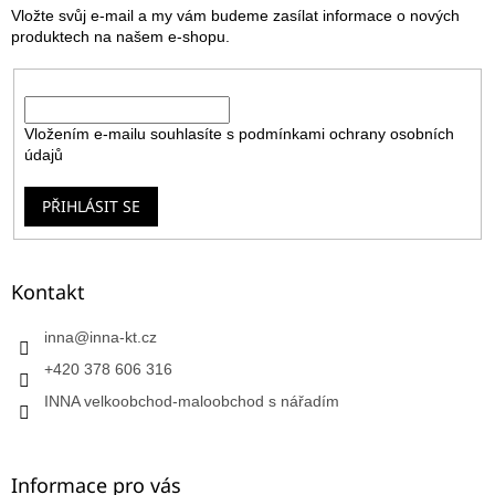
Vložte svůj e-mail a my vám budeme zasílat informace o nových
í
produktech na našem e-shopu.
E-mail
Vložením e-mailu souhlasíte s
podmínkami ochrany osobních
údajů
PŘIHLÁSIT SE
Kontakt
inna
@
inna-kt.cz
+420 378 606 316
INNA velkoobchod-maloobchod s nářadím
Informace pro vás