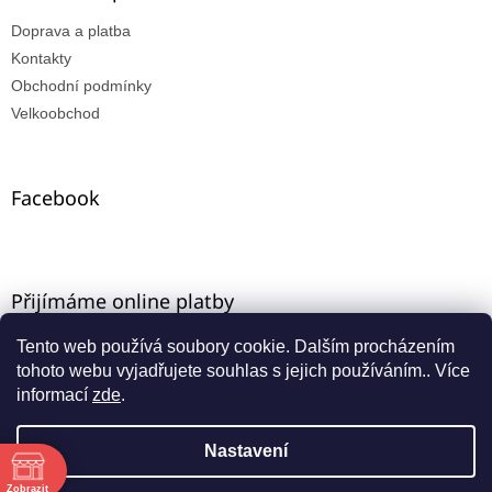
Doprava a platba
Kontakty
Obchodní podmínky
Velkoobchod
Facebook
Přijímáme online platby
Tento web používá soubory cookie. Dalším procházením
tohoto webu vyjadřujete souhlas s jejich používáním.. Více
informací
zde
.
Nastavení
Vytvořil Shoptet
ě
Máte-li u nás VO registraci, zadejte e-mail ze starého e-
Zobrazit