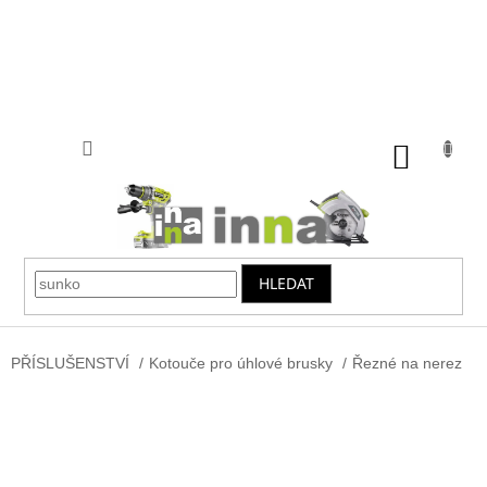
Přejít
na
obsah
NÁKUP
KOŠÍK
HLEDAT
PŘÍSLUŠENSTVÍ
/
Kotouče pro úhlové brusky
/
Řezné na nerez