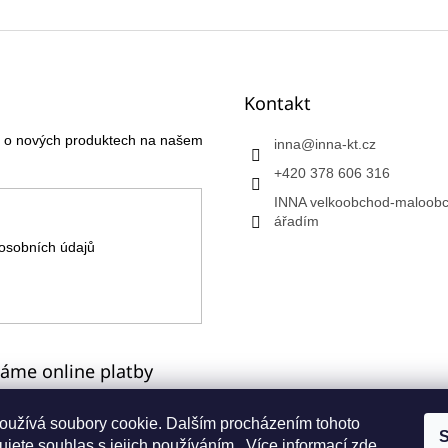
Kontakt
ce o nových produktech na našem
inna
@
inna-kt.cz
+420 378 606 316
INNA velkoobchod-maloobc
ářadím
osobních údajů
máme online platby
oužívá soubory cookie. Dalším procházením tohoto
S
jete souhlas s jejich používáním.. Více informací
zde
.