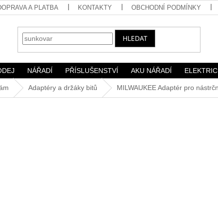
DOPRAVA A PLATBA
KONTAKTY
OBCHODNÍ PODMÍNKY
HLEDAT
ODEJ
NÁŘADÍ
PŘÍSLUŠENSTVÍ
AKU NÁŘADÍ
ELEKTRIC
kám
Adaptéry a držáky bitů
MILWAUKEE Adaptér pro nástrčné