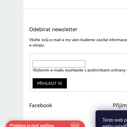
Z
á
p
Odebírat newsletter
a
t
Vložte svůj e-mail a my vám budeme zasílat informa
í
e-shopu.
E-mail
Vložením e-mailu souhlasíte s
podmínkami ochrany 
PŘIHLÁSIT SE
Facebook
Přijí
Tento web p
Prodejna je nyní zavřena
webu vyjadřu