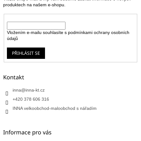
í
produktech na našem e-shopu.
E-mail
Vložením e-mailu souhlasíte s
podmínkami ochrany osobních
údajů
PŘIHLÁSIT SE
Kontakt
inna
@
inna-kt.cz
+420 378 606 316
INNA velkoobchod-maloobchod s nářadím
Informace pro vás