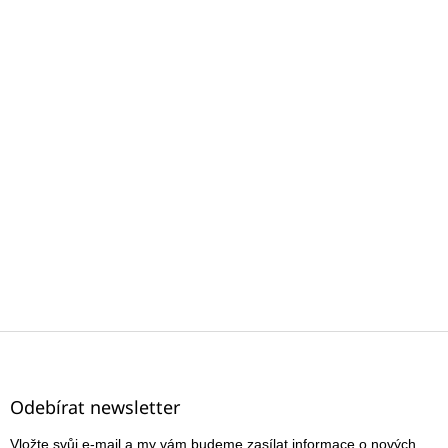
Z
á
p
a
Odebírat newsletter
t
Vložte svůj e-mail a my vám budeme zasílat informace o nových