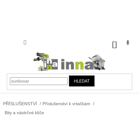
Přejít
na
obsah
NÁKUP
KOŠÍK
HLEDAT
PŘÍSLUŠENSTVÍ
/
Příslušenství k vrtačkám
/
Bity a nástrčné klíče