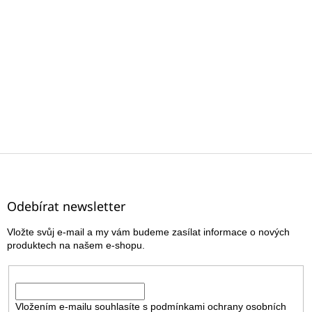
Z
á
p
a
Odebírat newsletter
t
Vložte svůj e-mail a my vám budeme zasílat informace o nových
í
produktech na našem e-shopu.
E-mail
Vložením e-mailu souhlasíte s
podmínkami ochrany osobních