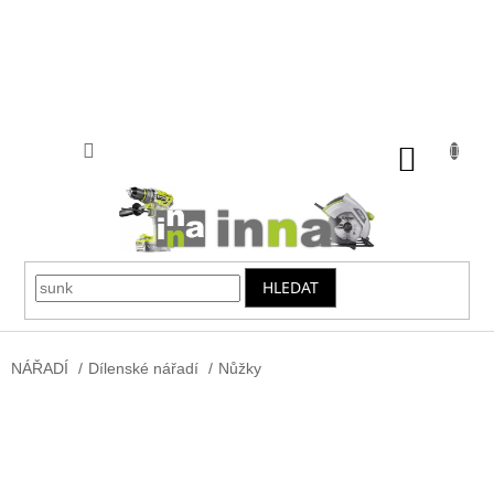
Přejít
na
obsah
NÁKUP
KOŠÍK
HLEDAT
NÁŘADÍ
/
Dílenské nářadí
/
Nůžky