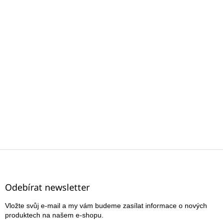
Z
á
p
a
Odebírat newsletter
t
Vložte svůj e-mail a my vám budeme zasílat informace o nových
í
produktech na našem e-shopu.