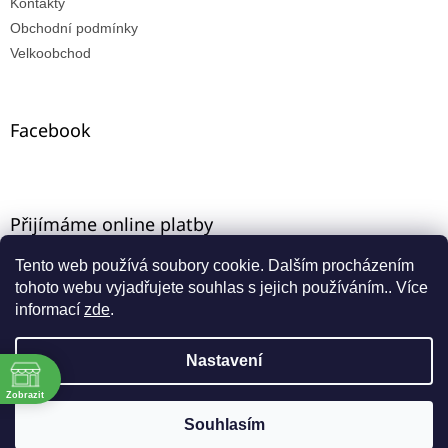
Kontakty
Obchodní podmínky
Velkoobchod
Facebook
Přijímáme online platby
Tento web používá soubory cookie. Dalším procházením
tohoto webu vyjadřujete souhlas s jejich používáním.. Více
informací
zde
.
Nastavení
Vytvořil Shoptet
ě
Máte-li u nás VO registraci, zadejte e-mail ze starého e-
Zobrazit
shopu a aktivujte přístup přes funkci "zapomenuté
Copyright 2026
INNA-KT
. Všechna práva vyhrazena.
Souhlasím
:00
heslo".
:00