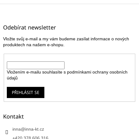
Z
á
p
a
Odebírat newsletter
t
Vložte svůj e-mail a my vám budeme zasílat informace o nových
í
produktech na našem e-shopu.
E-mail
Vložením e-mailu souhlasíte s
podmínkami ochrany osobních
údajů
PŘIHLÁSIT SE
Kontakt
inna
@
inna-kt.cz
+420 378 606 316