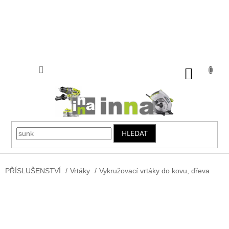
Přejít
na
obsah
NÁKUP
KOŠÍK
HLEDAT
PŘÍSLUŠENSTVÍ
/
Vrtáky
/
Vykružovací vrtáky do kovu, dřeva