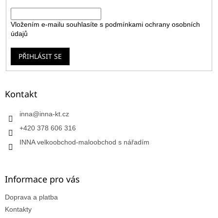
E-mail
Vložením e-mailu souhlasíte s
podmínkami ochrany osobních
údajů
PŘIHLÁSIT SE
Kontakt
inna
@
inna-kt.cz
+420 378 606 316
INNA velkoobchod-maloobchod s nářadím
Informace pro vás
Doprava a platba
Kontakty