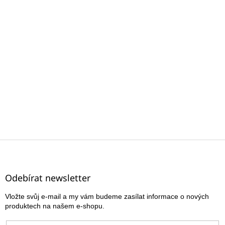
Z
á
p
a
Odebírat newsletter
t
Vložte svůj e-mail a my vám budeme zasílat informace o nových
í
produktech na našem e-shopu.