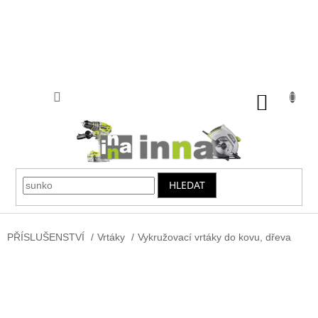
Přejít
na
obsah
NÁKUP
KOŠÍK
HLEDAT
PŘÍSLUŠENSTVÍ
/
Vrtáky
/
Vykružovací vrtáky do kovu, dřeva