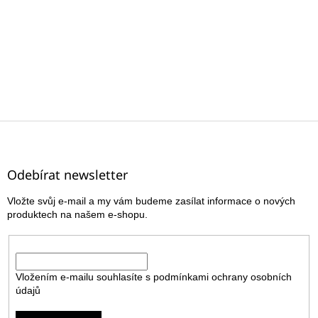
Z
á
p
a
Odebírat newsletter
t
Vložte svůj e-mail a my vám budeme zasílat informace o nových
í
produktech na našem e-shopu.
E-mail
Vložením e-mailu souhlasíte s
podmínkami ochrany osobních
údajů