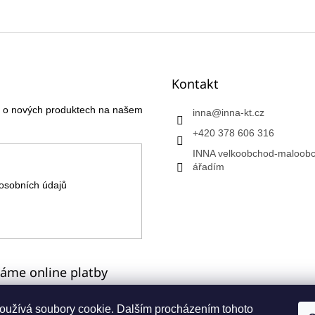
Kontakt
ce o nových produktech na našem
inna
@
inna-kt.cz
+420 378 606 316
INNA velkoobchod-maloobc
ářadím
osobních údajů
máme online platby
oužívá soubory cookie. Dalším procházením tohoto