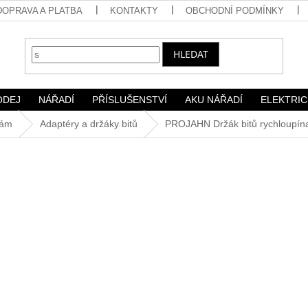
DOPRAVA A PLATBA
KONTAKTY
OBCHODNÍ PODMÍNKY
HLEDAT
ODEJ
NÁŘADÍ
PŘÍSLUŠENSTVÍ
AKU NÁŘADÍ
ELEKTRIC
kám
Adaptéry a držáky bitů
PROJAHN Držák bitů rychloupí