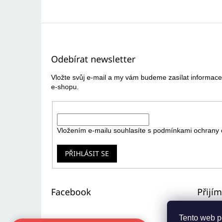
Z
á
p
Odebírat newsletter
a
t
Vložte svůj e-mail a my vám budeme zasílat informa
í
e-shopu.
E-mail
Vložením e-mailu souhlasíte s
podmínkami ochrany 
PŘIHLÁSIT SE
Facebook
Přijí
Tento web p