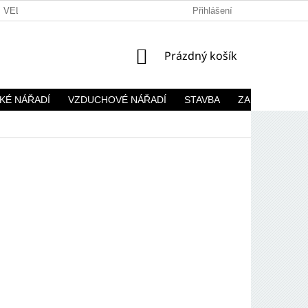
VELKOOBCHOD
Přihlášení
NÁKUPNÍ
Prázdný košík
KOŠÍK
KÉ NÁŘADÍ
VZDUCHOVÉ NÁŘADÍ
STAVBA
ZAHRADA