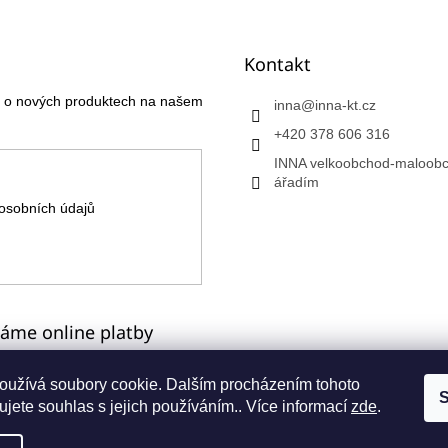
Kontakt
ce o nových produktech na našem
inna
@
inna-kt.cz
+420 378 606 316
INNA velkoobchod-maloobc
ářadím
osobních údajů
máme online platby
oužívá soubory cookie. Dalším procházením tohoto
S
jete souhlas s jejich používáním.. Více informací
zde
.