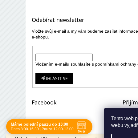
Z
á
p
Odebírat newsletter
a
t
Vložte svůj e-mail a my vám budeme zasílat informa
í
e-shopu.
E-mail
Vložením e-mailu souhlasíte s
podmínkami ochrany 
PŘIHLÁSIT SE
Facebook
Přijí
Tento web p
Máme polední pauzu do 13:00
webu vyjadřu
Navštivte nás osobně
Dnes 8:00-16:30 | Pauza 12:00-13:00
Skrýt
Čas
Pauza