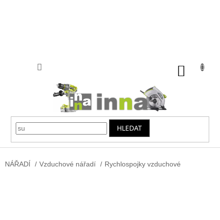
Přejít
na
obsah
NÁKUP
KOŠÍK
HLEDAT
NÁŘADÍ
/
Vzduchové nářadí
/
Rychlospojky vzduchové