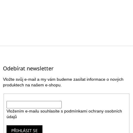
Z
á
p
a
Odebírat newsletter
t
Vložte svůj e-mail a my vám budeme zasílat informace o nových
í
produktech na našem e-shopu.
E-mail
Vložením e-mailu souhlasíte s
podmínkami ochrany osobních
údajů
PŘIHLÁSIT SE