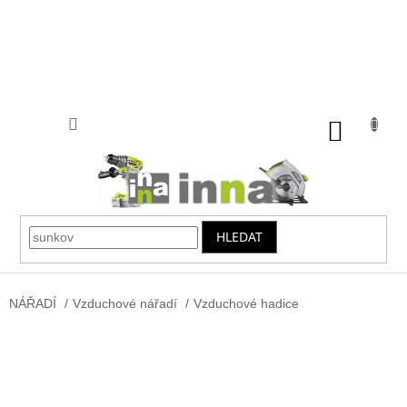
Přejít
na
obsah
NÁKUP
KOŠÍK
HLEDAT
NÁŘADÍ
/
Vzduchové nářadí
/
Vzduchové hadice