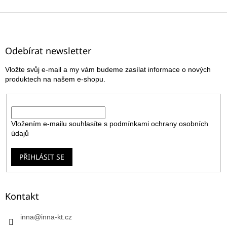
Z
á
p
a
Odebírat newsletter
t
Vložte svůj e-mail a my vám budeme zasílat informace o nových
í
produktech na našem e-shopu.
E-mail
Vložením e-mailu souhlasíte s
podmínkami ochrany osobních
údajů
PŘIHLÁSIT SE
Kontakt
inna
@
inna-kt.cz