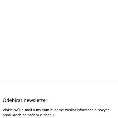
Z
á
p
a
Odebírat newsletter
t
Vložte svůj e-mail a my vám budeme zasílat informace o nových
í
produktech na našem e-shopu.