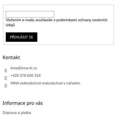
E-mail
Vložením e-mailu souhlasíte s
podmínkami ochrany osobních
údajů
PŘIHLÁSIT SE
Kontakt
inna
@
inna-kt.cz
+420 378 606 316
INNA velkoobchod-maloobchod s nářadím
Informace pro vás
Doprava a platba