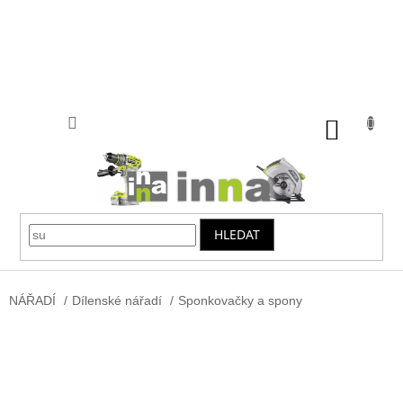
Přejít
na
obsah
NÁKUP
KOŠÍK
HLEDAT
NÁŘADÍ
/
Dílenské nářadí
/
Sponkovačky a spony