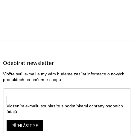
Z
á
p
a
Odebírat newsletter
t
Vložte svůj e-mail a my vám budeme zasílat informace o nových
í
produktech na našem e-shopu.
E-mail
Vložením e-mailu souhlasíte s
podmínkami ochrany osobních
údajů
PŘIHLÁSIT SE