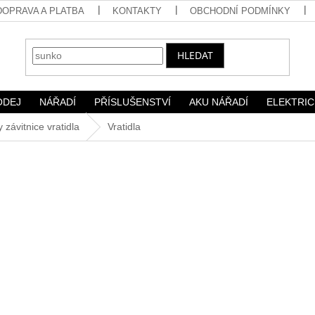
DOPRAVA A PLATBA
KONTAKTY
OBCHODNÍ PODMÍNKY
HLEDAT
ODEJ
NÁŘADÍ
PŘÍSLUŠENSTVÍ
AKU NÁŘADÍ
ELEKTRIC
y závitnice vratidla
Vratidla