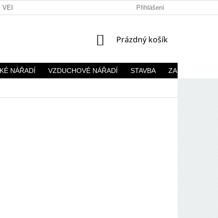
VELKOOBCHOD
Přihlášení
NÁKUPNÍ
Prázdný košík
KOŠÍK
KÉ NÁŘADÍ
VZDUCHOVÉ NÁŘADÍ
STAVBA
ZAHRADA