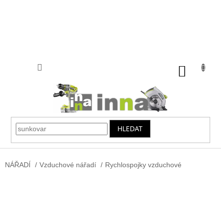
Přejít
na
obsah
NÁKUP
KOŠÍK
HLEDAT
NÁŘADÍ
/
Vzduchové nářadí
/
Rychlospojky vzduchové