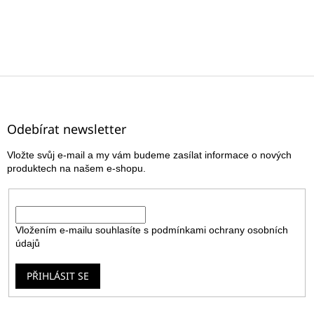
Z
á
p
a
Odebírat newsletter
t
Vložte svůj e-mail a my vám budeme zasílat informace o nových
í
produktech na našem e-shopu.
E-mail
Vložením e-mailu souhlasíte s
podmínkami ochrany osobních
údajů
PŘIHLÁSIT SE