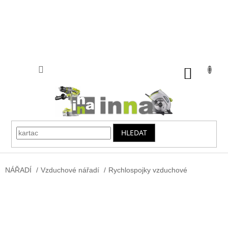
Přejít
na
obsah
NÁKUP
KOŠÍK
HLEDAT
NÁŘADÍ
/
Vzduchové nářadí
/
Rychlospojky vzduchové