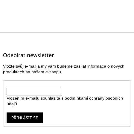
Z
á
p
a
Odebírat newsletter
t
Vložte svůj e-mail a my vám budeme zasílat informace o nových
í
produktech na našem e-shopu.
E-mail
Vložením e-mailu souhlasíte s
podmínkami ochrany osobních
údajů
PŘIHLÁSIT SE