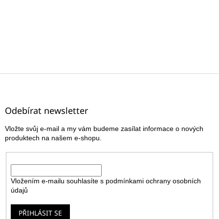
Z
á
p
a
Odebírat newsletter
t
Vložte svůj e-mail a my vám budeme zasílat informace o nových
í
produktech na našem e-shopu.
E-mail
Vložením e-mailu souhlasíte s
podmínkami ochrany osobních
údajů
PŘIHLÁSIT SE