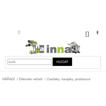
Přejít
na
obsah
NÁKUP
KOŠÍK
HLEDAT
NÁŘADÍ
/
Dílenské nářadí
/
Zvedáky, navijáky, podstavce