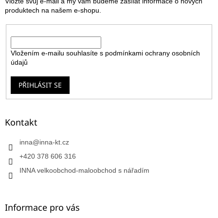
Vložte svůj e-mail a my vám budeme zasílat informace o nových
í
produktech na našem e-shopu.
E-mail
Vložením e-mailu souhlasíte s
podmínkami ochrany osobních
údajů
PŘIHLÁSIT SE
Kontakt
inna
@
inna-kt.cz
+420 378 606 316
INNA velkoobchod-maloobchod s nářadím
Informace pro vás