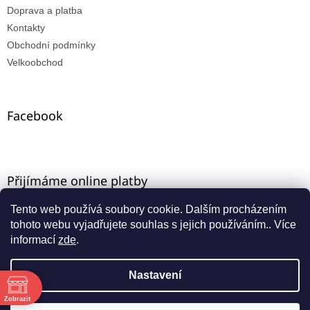
Doprava a platba
Kontakty
Obchodní podmínky
Velkoobchod
Facebook
Přijímáme online platby
Tento web používá soubory cookie. Dalším procházením
tohoto webu vyjadřujete souhlas s jejich používáním.. Více
informací
zde
.
Nastavení
Vytvořil Shoptet
ě
Máte-li u nás VO registraci, zadejte e-mail ze starého e-
Zobrazit