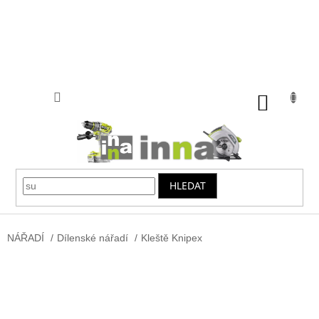
Přejít
na
obsah
NÁKUP
KOŠÍK
HLEDAT
NÁŘADÍ
/
Dílenské nářadí
/
Kleště Knipex