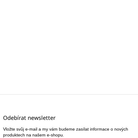
Z
á
p
a
Odebírat newsletter
t
Vložte svůj e-mail a my vám budeme zasílat informace o nových
í
produktech na našem e-shopu.