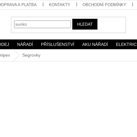
DOPRAVA A PLATBA
KONTAKTY
OBCHODNÍ PODMÍNKY
HLEDAT
ODEJ
NÁŘADÍ
PŘÍSLUŠENSTVÍ
AKU NÁŘADÍ
ELEKTRIC
nipex
Segrovky