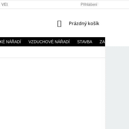
VELKOOBCHOD
Přihlášení
NÁKUPNÍ
Prázdný košík
KOŠÍK
KÉ NÁŘADÍ
VZDUCHOVÉ NÁŘADÍ
STAVBA
ZAHRADA