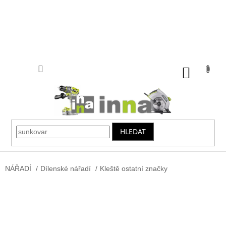
Přejít
na
obsah
NÁKUP
KOŠÍK
HLEDAT
NÁŘADÍ
/
Dílenské nářadí
/
Kleště ostatní značky