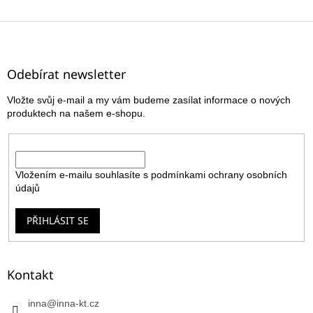
Z
á
p
a
Odebírat newsletter
t
Vložte svůj e-mail a my vám budeme zasílat informace o nových
í
produktech na našem e-shopu.
E-mail
Vložením e-mailu souhlasíte s
podmínkami ochrany osobních
údajů
PŘIHLÁSIT SE
Kontakt
inna
@
inna-kt.cz