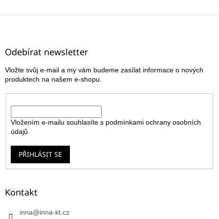
Z
á
p
a
Odebírat newsletter
t
Vložte svůj e-mail a my vám budeme zasílat informace o nových
í
produktech na našem e-shopu.
E-mail
Vložením e-mailu souhlasíte s
podmínkami ochrany osobních
údajů
PŘIHLÁSIT SE
Kontakt
inna
@
inna-kt.cz