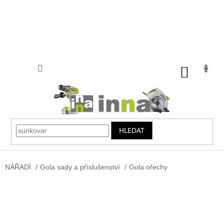
Přejít
na
obsah
NÁKUP
KOŠÍK
HLEDAT
NÁŘADÍ
/
Gola sady a příslušenství
/
Gola ořechy