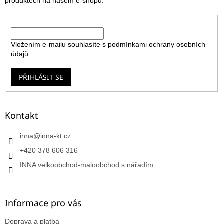
produktech na našem e-shopu.
E-mail
Vložením e-mailu souhlasíte s
podmínkami ochrany osobních
údajů
PŘIHLÁSIT SE
Kontakt
inna
@
inna-kt.cz
+420 378 606 316
INNA velkoobchod-maloobchod s nářadím
Informace pro vás
Doprava a platba