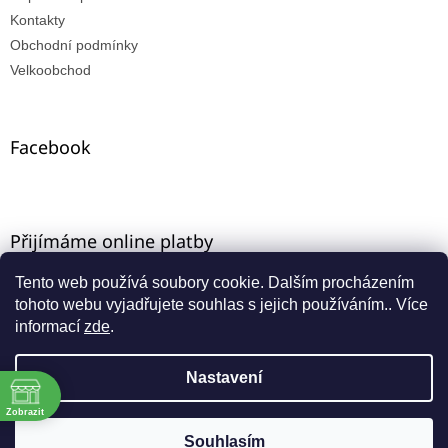
Kontakty
Obchodní podmínky
Velkoobchod
Facebook
Přijímáme online platby
Tento web používá soubory cookie. Dalším procházením
tohoto webu vyjadřujete souhlas s jejich používáním.. Více
informací
zde
.
Nastavení
Vytvořil Shoptet
ě
Máte-li u nás VO registraci, zadejte e-mail ze starého e-
Zobrazit
shopu a aktivujte přístup přes funkci "zapomenuté
Souhlasím
Copyright 2026
INNA-KT
. Všechna práva vyhrazena.
:00