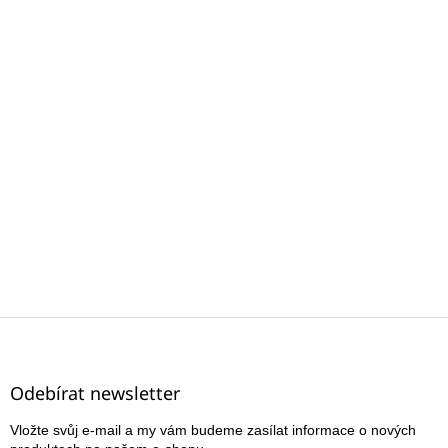
Z
á
p
a
Odebírat newsletter
t
Vložte svůj e-mail a my vám budeme zasílat informace o nových
í