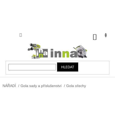
Přejít
na
obsah
NÁKUP
KOŠÍK
HLEDAT
NÁŘADÍ
/
Gola sady a příslušenství
/
Gola ořechy