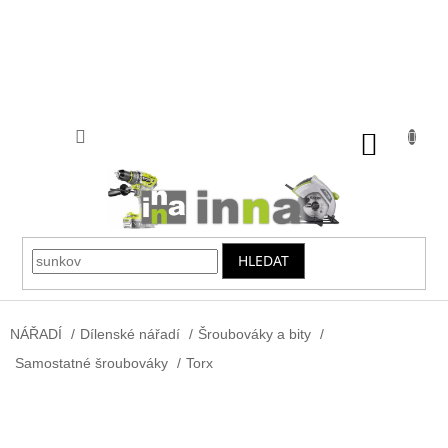
Přejít
na
obsah
NÁKUP
KOŠÍK
HLEDAT
NÁŘADÍ
/
Dílenské nářadí
/
Šroubováky a bity
/
Samostatné šroubováky
/
Torx