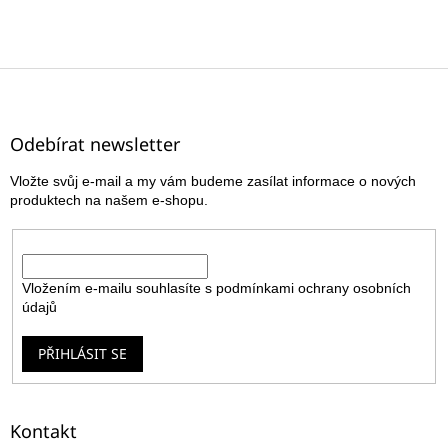
Z
á
p
a
Odebírat newsletter
t
Vložte svůj e-mail a my vám budeme zasílat informace o nových
í
produktech na našem e-shopu.
E-mail
Vložením e-mailu souhlasíte s
podmínkami ochrany osobních
údajů
PŘIHLÁSIT SE
Kontakt