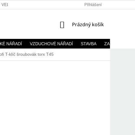
VELKOOBCHOD
Přihlášení
NÁKUPNÍ
Prázdný košík
KOŠÍK
KÉ NÁŘADÍ
VZDUCHOVÉ NÁŘADÍ
STAVBA
ZAHRADA
i T-klíč šroubovák torx T45