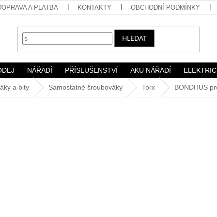
DOPRAVA A PLATBA
KONTAKTY
OBCHODNÍ PODMÍNKY
HLEDAT
ODEJ
NÁŘADÍ
PŘÍSLUŠENSTVÍ
AKU NÁŘADÍ
ELEKTRIC
áky a bity
Samostatné šroubováky
Torx
BONDHUS prof