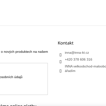
Kontakt
ce o nových produktech na našem
inna
@
inna-kt.cz
+420 378 606 316
INNA velkoobchod-maloobc
ářadím
osobních údajů