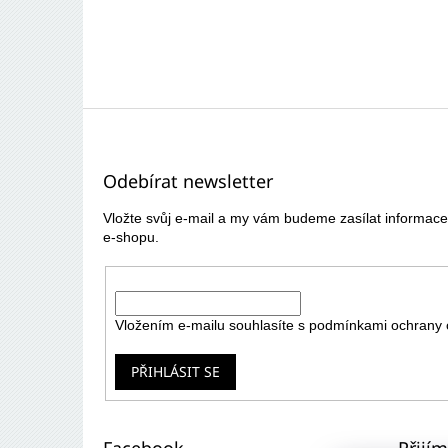
Z
á
p
Odebírat newsletter
a
t
Vložte svůj e-mail a my vám budeme zasílat informa
í
e-shopu.
E-mail
Vložením e-mailu souhlasíte s
podmínkami ochrany 
PŘIHLÁSIT SE