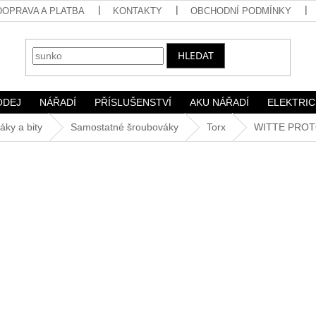
DOPRAVA A PLATBA
KONTAKTY
OBCHODNÍ PODMÍNKY
HLEDAT
ODEJ
NÁŘADÍ
PŘÍSLUŠENSTVÍ
AKU NÁŘADÍ
ELEKTRIC
áky a bity
Samostatné šroubováky
Torx
WITTE PROTO