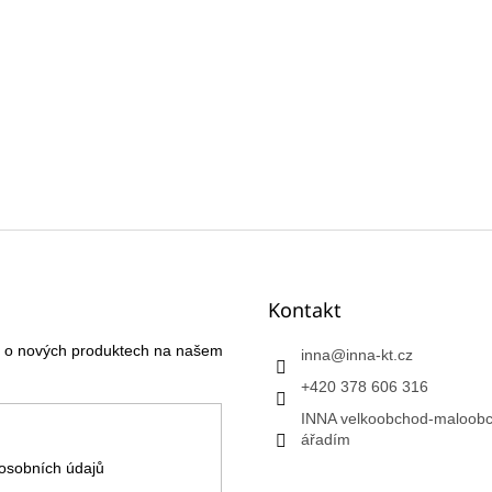
Kontakt
ce o nových produktech na našem
inna
@
inna-kt.cz
+420 378 606 316
INNA velkoobchod-maloobc
ářadím
osobních údajů