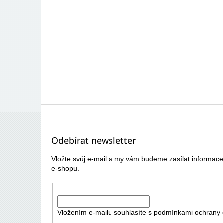
Z
á
p
Odebírat newsletter
a
t
Vložte svůj e-mail a my vám budeme zasílat informa
í
e-shopu.
E-mail
Vložením e-mailu souhlasíte s
podmínkami ochrany 