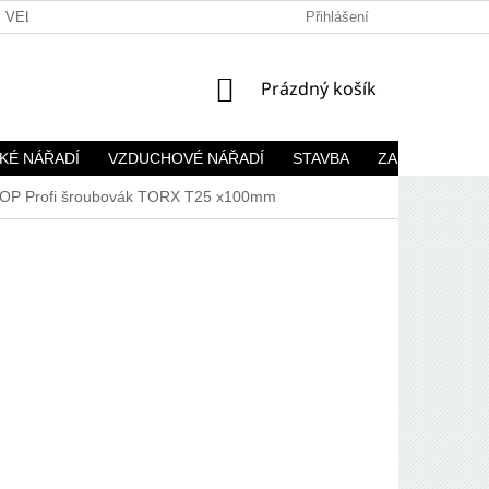
VELKOOBCHOD
Přihlášení
NÁKUPNÍ
Prázdný košík
KOŠÍK
KÉ NÁŘADÍ
VZDUCHOVÉ NÁŘADÍ
STAVBA
ZAHRADA
P Profi šroubovák TORX T25 x100mm