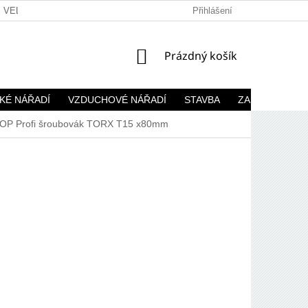
VELKOOBCHOD
Přihlášení
NÁKUPNÍ
Prázdný košík
KOŠÍK
KÉ NÁŘADÍ
VZDUCHOVÉ NÁŘADÍ
STAVBA
ZAHRADA
P Profi šroubovák TORX T15 x80mm