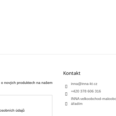
Kontakt
ce o nových produktech na našem
inna
@
inna-kt.cz
+420 378 606 316
INNA velkoobchod-maloobc
ářadím
osobních údajů