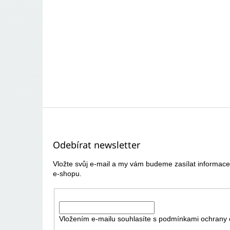
Z
á
p
Odebírat newsletter
a
t
Vložte svůj e-mail a my vám budeme zasílat informa
í
e-shopu.
E-mail
Vložením e-mailu souhlasíte s
podmínkami ochrany 