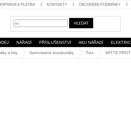
DOPRAVA A PLATBA
KONTAKTY
OBCHODNÍ PODMÍNKY
HLEDAT
ODEJ
NÁŘADÍ
PŘÍSLUŠENSTVÍ
AKU NÁŘADÍ
ELEKTRIC
áky a bity
Samostatné šroubováky
Torx
WITTE PROTO