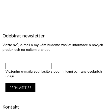
Z
á
p
a
Odebírat newsletter
t
Vložte svůj e-mail a my vám budeme zasílat informace o nových
í
produktech na našem e-shopu.
E-mail
Vložením e-mailu souhlasíte s
podmínkami ochrany osobních
údajů
PŘIHLÁSIT SE
Kontakt