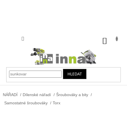
Přejít
na
obsah
NÁKUP
KOŠÍK
HLEDAT
NÁŘADÍ
/
Dílenské nářadí
/
Šroubováky a bity
/
Samostatné šroubováky
/
Torx